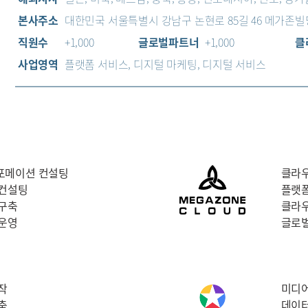
본사주소
대한민국 서울특별시 강남구 논현로 85길 46 메가존빌
직원수
+1,000
글로벌파트너
+1,000
클
사업영역
플랫폼 서비스, 디지털 마케팅, 디지털 서비스
포메이션 컨설팅
클라
 컨설팅
플랫폼
 구축
클라우
 운영
글로
작
미디어
축
데이터