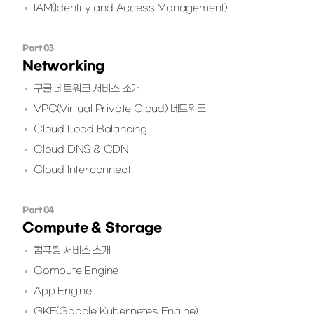
IAM(Identity and Access Management)
Part 03
Networking
구글 네트워크 서비스 소개
VPC(Virtual Private Cloud) 네트워크
Cloud Load Balancing
Cloud DNS & CDN
Cloud Interconnect
Part 04
Compute & Storage
컴퓨팅 서비스 소개
Compute Engine
App Engine
GKE(Google Kubernetes Engine)