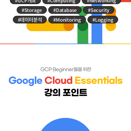
#GCP개요
#Computing
#Networking
#Storage
#Database
#Security
#데이터분석
#Monitoring
#Logging
GCP Beginner들을 위한
Google
Cloud
Essentials
강의 포인트