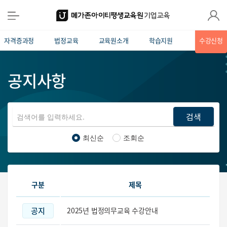
자격증과정
법정교육
교육원소개
학습지원
수강신청
공지사항
검색
최신순
조회순
구분
제목
공지
2025년 법정의무교육 수강안내