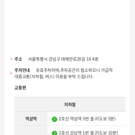
주소
서울특별시 강남구 테헤란로20길 16 4층
주차안내
유료주차이며,주차공간이 협소하오니 가급적
대중교통(지하철, 버스) 이용을 부탁 드립니다.
교통편
지하철
역삼역
2호선 역삼역 3번 출구(도보 5분)
2
2호선 강남역 1번 출구(도보 10분)
2