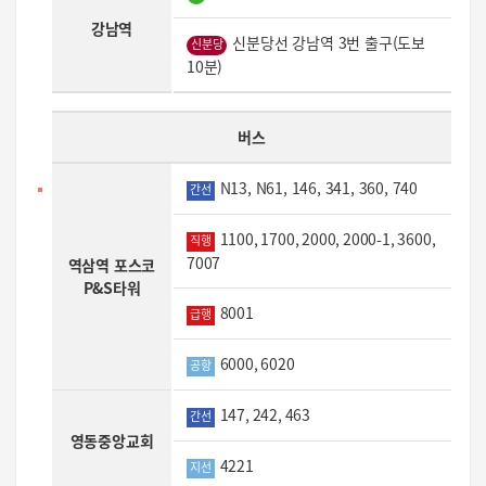
강남역
신분당선 강남역 3번 출구(도보
신분당
10분)
버스
N13, N61, 146, 341, 360, 740
간선
1100, 1700, 2000, 2000-1, 3600,
직행
7007
역삼역 포스코
P&S타워
8001
급행
6000, 6020
공항
147, 242, 463
간선
영동중앙교회
4221
지선